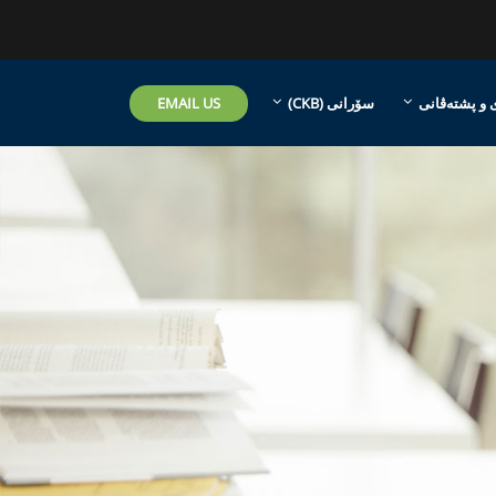
EMAIL US
 و پشتەڤانی
سۆرانی ‎(CKB)‎