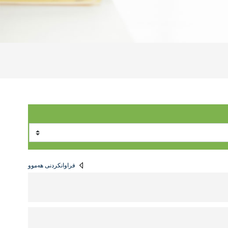
فراوانكردنی هه‌موو