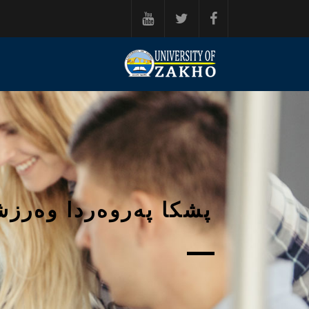
ه‌رامۆش کردن بۆ ناوه‌ڕۆکی سه‌ره‌کی
پشكا په‌روه‌ردا وه‌رز