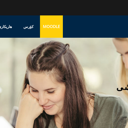
MOODLE
کۆرس
هاریکاری
شى