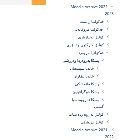
Moodle Archive 2022-
2023
فه‌كۆلتيا زانست
ڤەکولتیا مروڤایەتی
كۆلیژا ئه‌ندازیارى
كۆلیژا كارگێرى و ئابۆرى
فه‌كۆلتیا په‌روه‌رده
پشكا په‌روه‌ردا وه‌رزشى
خاندنا سپێدەیان
خاندنا ئیڤاران
پشكا ماتماتیكێ
پشكا جوگرافیایێ
پشكا ده‌روونناسیا
گشتى
كولێژا پە روه رده بنيات
کۆلیژا پزیشکی
Moodle Archive 2021-
2022