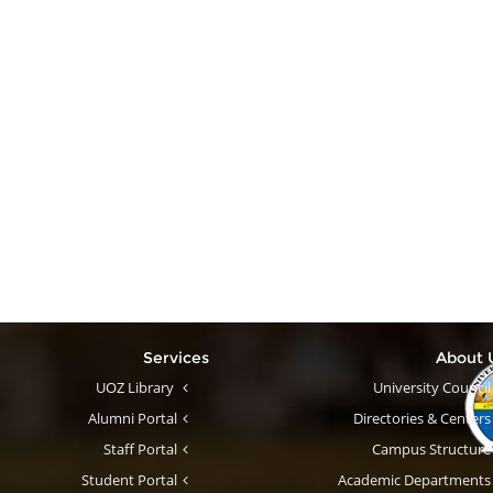
Services
About
UOZ Library
University Council
Alumni Portal
Directories & Centers
Staff Portal
Campus Structure
Student Portal
Academic Departments