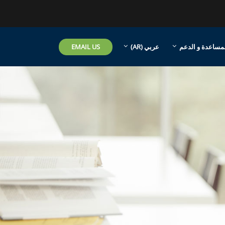
EMAIL US
مساعدة و الدعم
عربي ‎(AR)‎