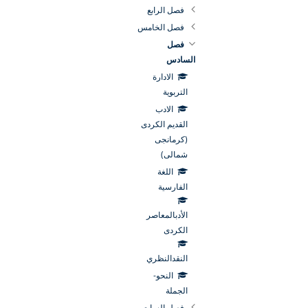
فصل الرابع
فصل الخامس
فصل
السادس
الادارة
التربوية
الادب
القديم الكردى
(كرمانجى
شمالى)
اللغة
الفارسية
الأدبالمعاصر
الكردى
النقدالنظري
النحو-
الجملة
فصل السابع