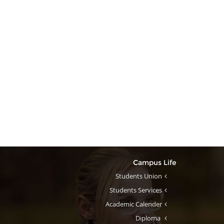
Campus Life
Students Union
Students Services
Academic Calender
Diploma