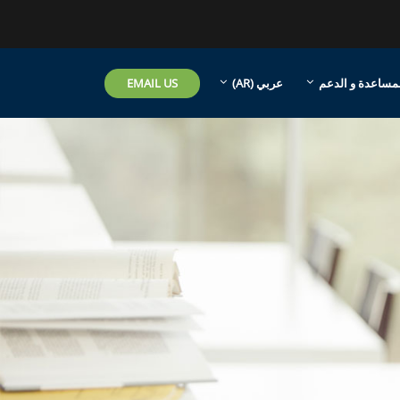
EMAIL US
مساعدة و الدعم
عربي ‎(AR)‎