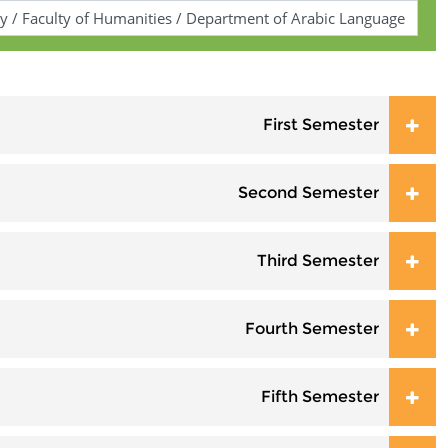
فراوانكردنی هه‌موو