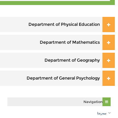
فراوانكردنی هه‌موو