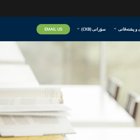
EMAIL US
 و پشتەڤانی
سۆرانی ‎(CKB)‎