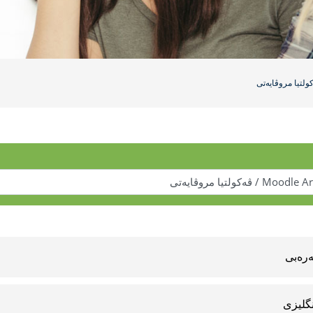
ولتیا مروڤایەتی
ره‌بى
نگلیزى