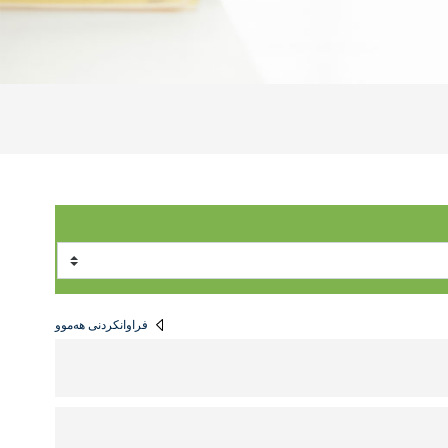
فراوانكردنی هه‌موو