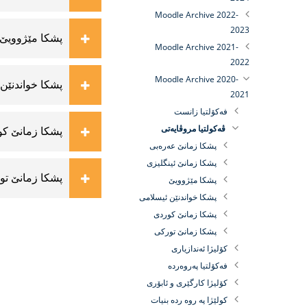
Moodle Archive 2022-
2023
پشكا مێژوویێ
Moodle Archive 2021-
2022
Moodle Archive 2020-
پشكا خواندنێن
2021
فه‌كۆلتيا زانست
ڤەکولتیا مروڤایەتی
پشكا زمانێ ك
پشكا زمانێ عه‌ره‌بى
پشكا زمانێ ئینگلیزى
پشكا زمانێ تو
پشكا مێژوویێ
پشكا خواندنێن ئیسلامى
پشكا زمانێ كوردى
پشكا زمانێ توركى
كۆلیژا ئه‌ندازیارى
فه‌كۆلتیا په‌روه‌رده
كۆلیژا كارگێرى و ئابۆرى
كولێژا پە روه رده بنيات