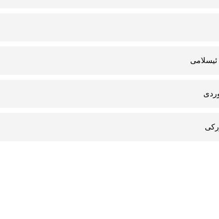
 ئیسلامى
وردى
ركى