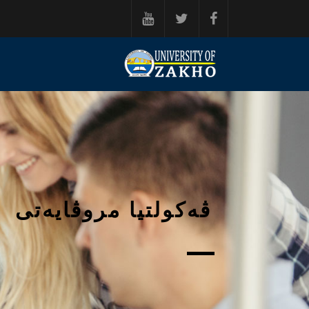
ه‌رامۆش کردن بۆ ناوه‌ڕۆکی سه‌ره‌کی
ڤەکولتیا مروڤایەتی