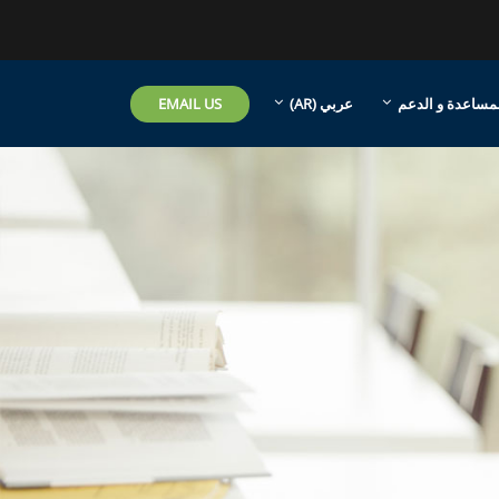
EMAIL US
مساعدة و الدعم
عربي ‎(AR)‎