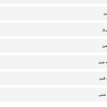
ێ
رئ
جێ
 شئ
ڤتێ
شتی