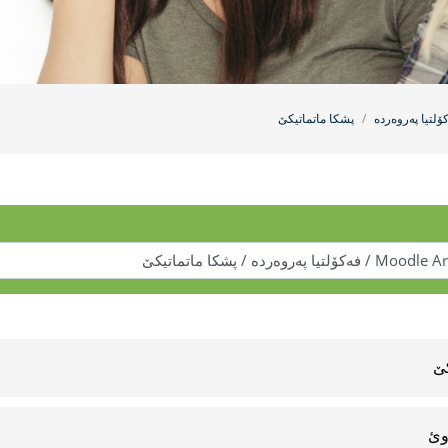
كۆلتیا په‌روه‌رده
پشكا ماتماتیكێ
ێ
وئ