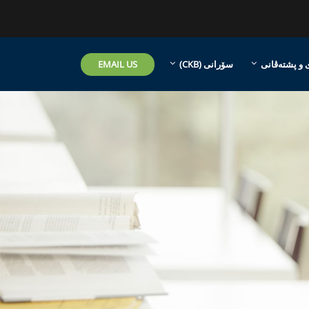
EMAIL US
 و پشتەڤانی
سۆرانی ‎(CKB)‎