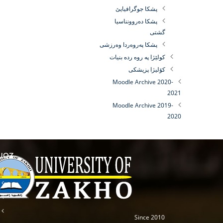
پشكا جوگرافیایێ
پشكا ده‌روونناسیا
گشتى
پشكا په‌روه‌ردا وه‌رزشى
كولێژا پە روه رده بنيات
کۆلیژا پزیشکی
Moodle Archive 2020-
2021
Moodle Archive 2019-
2020
 UOZ
Since 2010