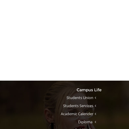
Campus Life
Students Union
Students Services
Academic Calender
Diploma