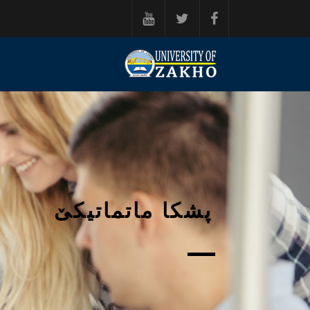
ه‌رامۆش کردن بۆ ناوه‌ڕۆکی سه‌ره‌کی
پشكا ماتماتیكێ