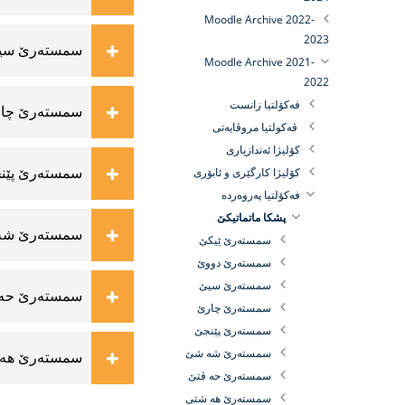
Moodle Archive 2022-
2023
سمستەرێ سی
Moodle Archive 2021-
2022
فه‌كۆلتيا زانست
سمستەرێ چا
ڤەکولتیا مروڤایەتی
كۆلیژا ئه‌ندازیارى
سمستەرێ پێن
كۆلیژا كارگێرى و ئابۆرى
فه‌كۆلتیا په‌روه‌رده
پشكا ماتماتیكێ
سمستەرێ شه
سمستەرێ ێیکێ
سمستەرێ دووئ
سمستەرێ سیێ
سمستەرێ حه 
سمستەرێ چارئ
سمستەرێ پێنجێ
سمستەرێ شه شئ
سمستەرێ هه 
سمستەرێ حه ڤتێ
سمستەرێ هه شتی