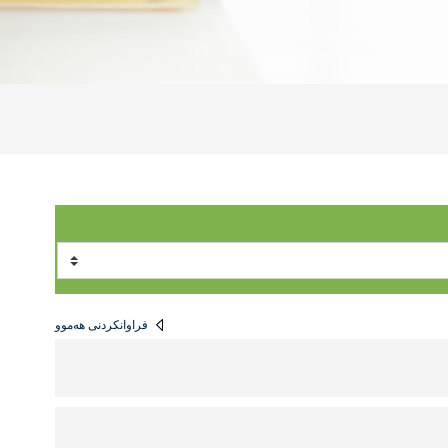
فراوانكردنی هه‌موو