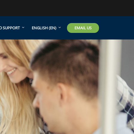
EMAIL US
D SUPPORT
ENGLISH ‎(EN)‎