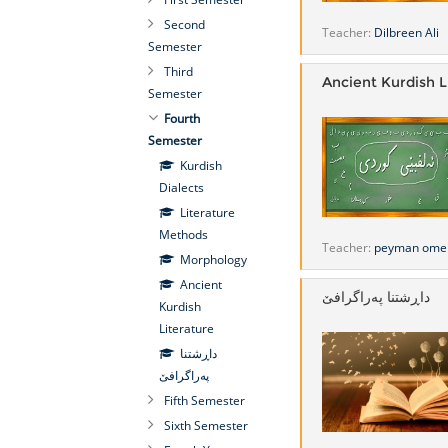
Second
Teacher:
Dilbreen Ali
Semester
Third
Ancient Kurdish L
Semester
Fourth
Semester
Kurdish
Dialects
Literature
Methods
Teacher:
peyman ome
Morphology
Ancient
Kurdish
Literature
داڕشتنا
Fifth Semester
Sixth Semester