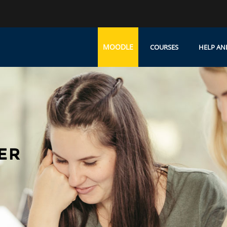
MOODLE
COURSES
HELP AN
ER