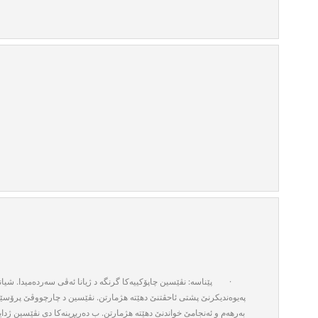
نڤێسین چاپۆكییەكا گرنگە د ژیانا ئەڤی سەردەمیدا. شیانا 
:
پێناسە
·
پەیوەندیكرنێ‌ پشتی ئاحڤتنێ‌ دهێتە هژمارتن. نڤێسین د چارچووڤێ‌ پرۆسێسا
بەرهەم و ئەنجامێ‌ خواندنێ‌ دهێتە هژمارتن. ب دەربڕینەكا دی نڤێسین ژدایك