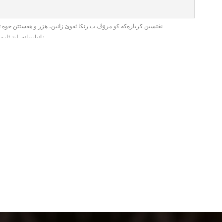
نڤێسین كریارەكە كو مرۆڤ ب رێكا ئەوێ‌ زانین، هزر و هەستێن خوە تۆم
زانیارییانە، لێ‌ ئ.
فێرخوازی پالددەت پتر و پتر بخوینیت. د چاپۆكییا نڤێسینێ
:
فێركاری
·
دبیتە دەرازینكە بۆ بەرفرەهبوونا هزر و پەروەردەكرنا هۆ
:
كارەكی
·
ڕێكخستی بیت. نیاسینا ڕێكێن پەروەردەكرنا هۆشێ‌ و دەولەمەندكرنا هزرێ‌، ژپ
فێرخواز شێت نڤێسینەكا هونەری و ڤالە ژ شاشێن ڕێنڤێسێ‌ دارێژیت و د ئەنج.