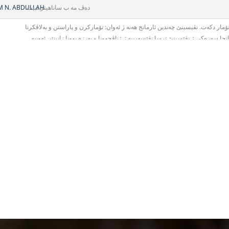
 N. ABDULLAH
دەڤ مە ب ساناهیتر دبیت.
ار دكەت. نڤیسینێ‌ چەندین ئارمانج هەنە ژ ئەوان: تۆماركرن و پاراستن و بەلاڤكرنا
ارمانجا سەرەكی ژ نڤێسینێ‌ ترسا نڤێسەرییە ژ ژناڤچوونا و بەرزە بوونا زانینێن ئەوییە
دا باوەری بخوەبوونێ‌ ل دەڤ ئەوی پەیدا بكەت و ترسا نڤێسینێ‌ ل دەڤ نەهێلیت. واتا
پەیڤان بزانیت، بیاڤێ‌ بكارهینان و چەوانییا بكارهینانا ئەوان ب دروستی بزانیت.
شێ‌ فێرخوازان. ئەگەر هۆش ب دروستی بهێتە پەروەردەكرن، ئاخڤتن و نڤێسین ژی دێ‌
ێنگاڤێن بنەرەتیێن پێشڤەبرنا چاپۆكییا نڤێسینێ‌ دهێنە هژمارتن. ب ئەڤی ڕەنگی دێ‌
امدا دشێن ل بیاڤێن ڕاگەهاندن و ل سەرجەم بیاڤێن دیێن ژیانێ‌ مفای ژێ‌ وەربگرن