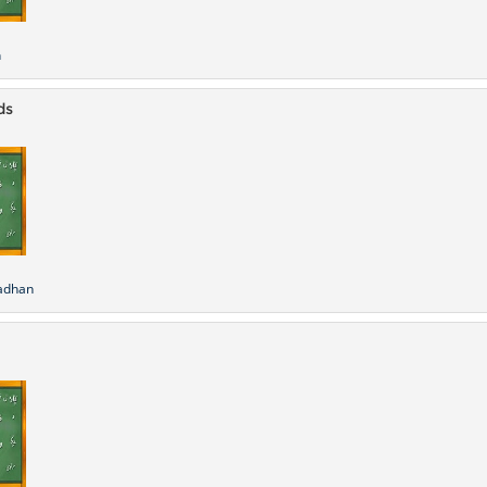
h
ds
adhan