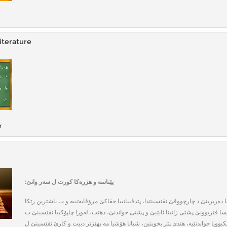
iterature
r
:
پێناسە و هزرەكا كورت ل سەر وانێ‌
دەربرینێ‌ د چارچووڤێ‌ نڤێسینێدا، پێدڤییاتییا جڤاكێ‌ مرۆڤایەتییە و ب باشترین رێكا
 فێربوونێ‌ پشتی زانینا ئابێیێ‌ و پشتی خواندنێ‌، دهێت، لەورا چاپۆكییا نڤێسینێ‌ ب
بوویا خواندنێیە، هندی پتر بخوینین، شیانا هۆشیا مە بهێزتر دبیت و كارێ‌ نڤێسینێ‌ ل